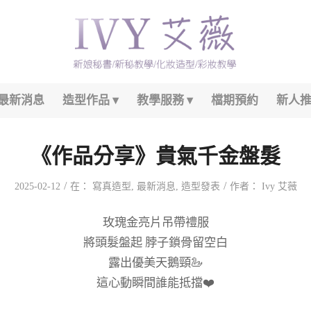
最新消息
造型作品
教學服務
檔期預約
新人
《作品分享》貴氣千金盤髮
/
/
2025-02-12
在：
寫真造型
,
最新消息
,
造型發表
作者：
Ivy 艾薇
玫瑰金亮片吊帶禮服
將頭髮盤起 脖子鎖骨留空白
露出優美天鵝頸🦢
這心動瞬間誰能抵擋❤️