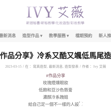
最新消息
造型作品
教學服務
檔期預約
新人
作品分享》冷系又酷又颯低馬尾
/
/
2023-03-15
在：
寫真造型
,
最新消息
,
造型發表
作者：
Ivy 艾薇
#作品分享
玫瑰煙燻眼妝
低飽和豆沙色唇膏
濃顏冷系跩姐
給自己定一個不一樣的人設