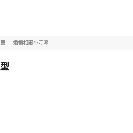
推薦
婚禮相關小叮嚀
造型