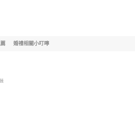
推薦
婚禮相關小叮嚀
艾薇