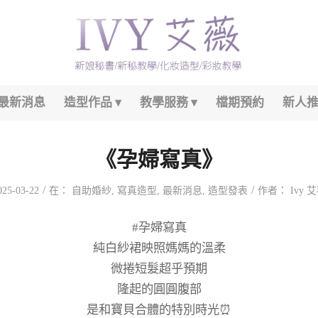
最新消息
造型作品
教學服務
檔期預約
新人
《孕婦寫真》
/
/
025-03-22
在：
自助婚紗
,
寫真造型
,
最新消息
,
造型發表
作者：
Ivy 
#孕婦寫真
純白紗裙映照媽媽的溫柔
微捲短髮超乎預期
隆起的圓圓腹部
是和寶貝合體的特別時光⏰