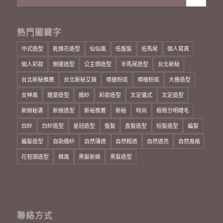
熱門關鍵字
中式造型
乾燥花造型
仙仙風
低盤髮
低馬尾
個人寫真
個人彩妝
側邊造型
公主頭造型
半馬尾造型
台北新秘
台北新秘推薦
台北新秘艾薇
噴搶粉底
噴槍粉底
大捲造型
女神風
婚宴造型
婚紗
彩妝造型
文定儀式
文定造型
新娘秘書
新娘造型
新祕推薦
新秘
時尚
根根分明睫毛
白紗
白紗造型
皇冠造型
盤髮
直髮造型
短髮造型
編髮
編髮造型
自助婚紗
自然薄透
自然輕透
自然透亮
自然風格
花苞頭造型
韓風
黑髮新娘
黑髮造型
聯絡方式