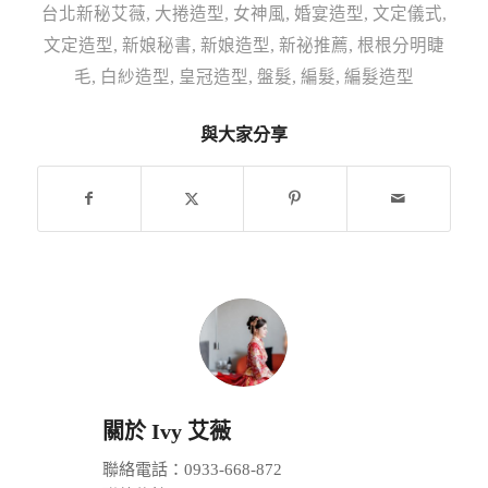
台北新秘艾薇
,
大捲造型
,
女神風
,
婚宴造型
,
文定儀式
,
文定造型
,
新娘秘書
,
新娘造型
,
新祕推薦
,
根根分明睫
毛
,
白紗造型
,
皇冠造型
,
盤髮
,
編髮
,
編髮造型
與大家分享
關於
Ivy 艾薇
聯絡電話：0933-668-872