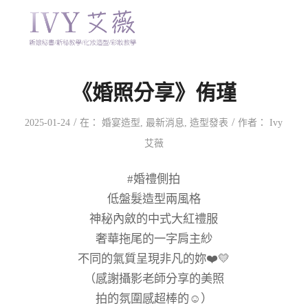
《婚照分享》侑瑾
/
/
2025-01-24
在：
婚宴造型
,
最新消息
,
造型發表
作者：
Ivy
艾薇
#婚禮側拍
低盤髮造型兩風格
神秘內斂的中式大紅禮服
奢華拖尾的一字肩主紗
不同的氣質呈現非凡的妳❤️💛
（感謝攝影老師分享的美照
拍的氛圍感超棒的☺️）