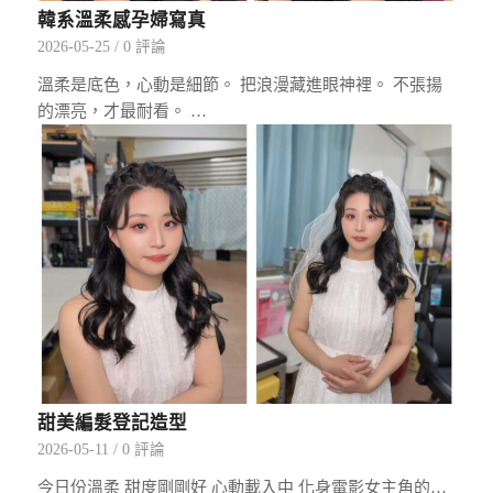
韓系溫柔感孕婦寫真
2026-05-25
/
0 評論
溫柔是底色，心動是細節。 把浪漫藏進眼神裡。 不張揚
的漂亮，才最耐看。 …
甜美編髮登記造型
2026-05-11
/
0 評論
今日份溫柔 甜度剛剛好 心動載入中 化身電影女主角的…