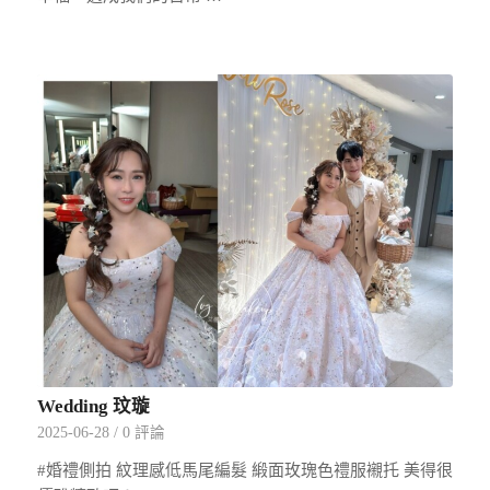
Wedding 玟璇
2025-06-28
/
0 評論
#婚禮側拍 紋理感低馬尾編髮 緞面玫瑰色禮服襯托 美得很