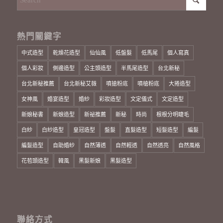
熱門關鍵字
中式造型
乾燥花造型
仙仙風
低盤髮
低馬尾
個人寫真
個人彩妝
側邊造型
公主頭造型
半馬尾造型
台北新秘
台北新秘推薦
台北新秘艾薇
噴搶粉底
噴槍粉底
大捲造型
女神風
婚宴造型
婚紗
彩妝造型
文定儀式
文定造型
新娘秘書
新娘造型
新祕推薦
新秘
時尚
根根分明睫毛
白紗
白紗造型
皇冠造型
盤髮
直髮造型
短髮造型
編髮
編髮造型
自助婚紗
自然薄透
自然輕透
自然透亮
自然風格
花苞頭造型
韓風
黑髮新娘
黑髮造型
聯絡方式