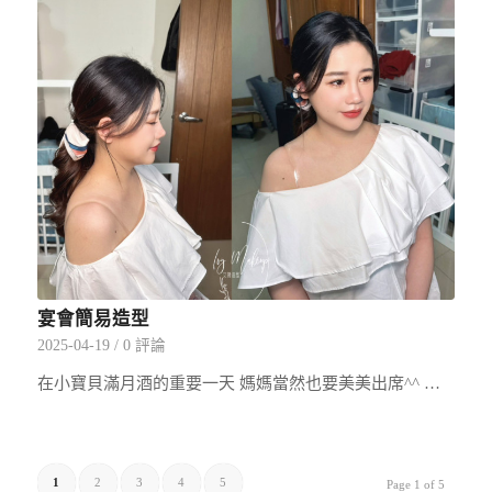
宴會簡易造型
2025-04-19
/
0 評論
在小寶貝滿月酒的重要一天 媽媽當然也要美美出席^^ …
1
2
3
4
5
Page 1 of 5