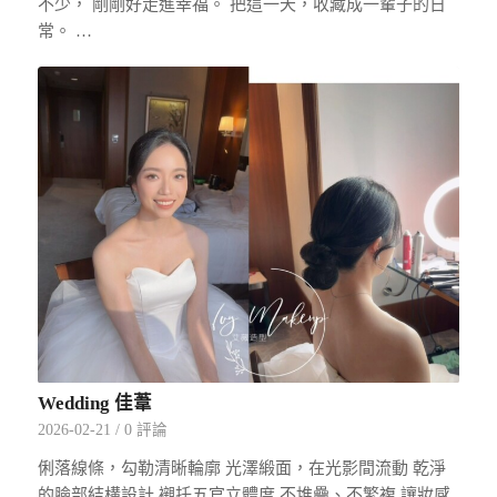
不少， 剛剛好走進幸福。 把這一天，收藏成一輩子的日
常。 …
Wedding 佳葦
2026-02-21
/
0 評論
俐落線條，勾勒清晰輪廓 光澤緞面，在光影間流動 乾淨
的臉部結構設計 襯托五官立體度 不堆疊、不繁複 讓妝感