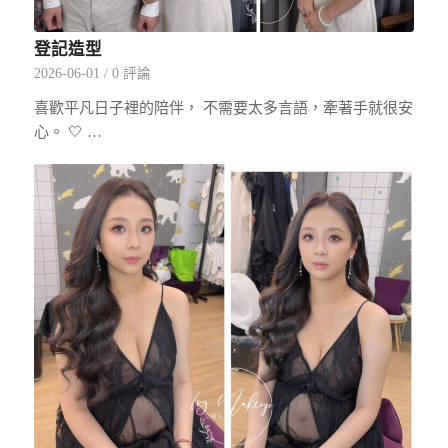
登記造型
2026-06-01
/
0 評論
喜歡平凡日子裡的陪伴， 不需要太多言語，牽著手就很安
心。 🤍 …