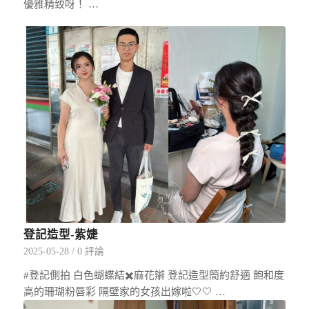
優雅精致呀！ …
登記造型-紫婕
2025-05-28
/
0 評論
#登記側拍 白色蝴蝶結✖️麻花辮 登記造型簡約舒適 飽和度
高的珊瑚粉唇彩 隔壁家的女孩出嫁啦🤍🤍 …