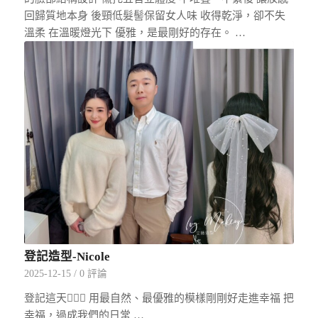
回歸質地本身 後頸低髮髻保留女人味 收得乾淨，卻不失
溫柔 在溫暖燈光下 優雅，是最剛好的存在。 …
登記造型-Nicole
2025-12-15
/
0 評論
登記這天👰🏻‍♀️ 用最自然、最優雅的模樣剛剛好走進幸福 把
幸福，過成我們的日常 …