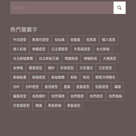
熱門關鍵字
中式造型
乾燥花造型
仙仙風
低盤髮
低馬尾
個人寫真
個人彩妝
側邊造型
公主頭造型
半馬尾造型
台北新秘
台北新秘推薦
台北新秘艾薇
噴搶粉底
噴槍粉底
大捲造型
女神風
婚宴造型
婚紗
彩妝造型
文定儀式
文定造型
新娘秘書
新娘造型
新祕推薦
新秘
時尚
根根分明睫毛
白紗
白紗造型
皇冠造型
盤髮
直髮造型
短髮造型
編髮
編髮造型
自助婚紗
自然薄透
自然輕透
自然透亮
自然風格
花苞頭造型
韓風
黑髮新娘
黑髮造型