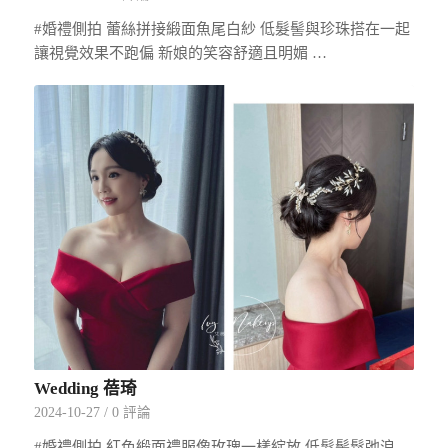
#婚禮側拍 蕾絲拼接緞面魚尾白紗 低髮髻與珍珠搭在一起
讓視覺效果不跑偏 新娘的笑容舒適且明媚 …
Wedding 蓓琦
2024-10-27
/
0 評論
#婚禮側拍 紅色緞面禮服像玫瑰一樣綻放 低髮髻鬆弛浪