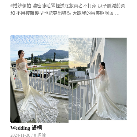
#婚紗側拍 濃密睫毛🆚輕透底妝兩者不打架 瓜子臉減齡柔
和 不用複雜髮型也能突出特點 大踩我的審美啊啊🎀 …
Wedding 語桐
2024-11-30
/
0 評論