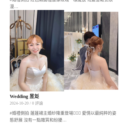
漫…
Wedding 昱彣
2024-10-20
/
0 評論
#婚禮側拍 蓬蓬裙主婚紗隆重登場👰🏻‍♀️ 愛情以最純粹的姿
態舒展 沒有一點雜質和紛擾…