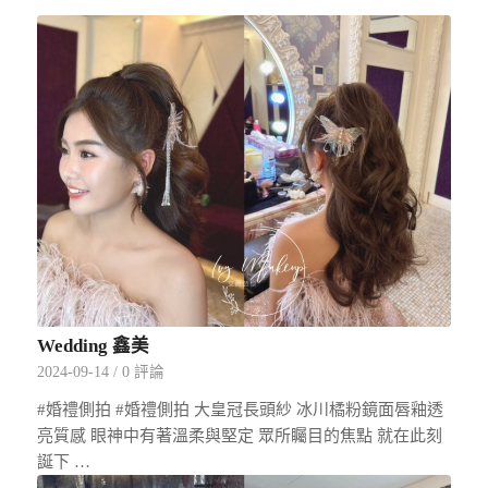
Wedding 鑫美
2024-09-14
/
0 評論
#婚禮側拍 #婚禮側拍 大皇冠長頭紗 冰川橘粉鏡面唇釉透
亮質感 眼神中有著溫柔與堅定 眾所矚目的焦點 就在此刻
誕下 …