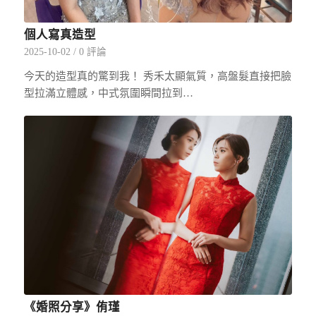
個人寫真造型
2025-10-02
/
0 評論
今天的造型真的驚到我！ 秀禾太顯氣質，高盤髮直接把臉
型拉滿立體感，中式氛圍瞬間拉到…
《婚照分享》侑瑾