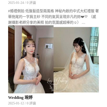
2025-01-24
/
0 評論
#婚禮側拍 低盤髮造型兩風格 神秘內斂的中式大紅禮服 奢
華拖尾的一字肩主紗 不同的氣質呈現非凡的妳❤️💛 （感
謝攝影老師分享的美照 拍的氛圍感超棒的☺️） …
Wedding 琬婷
2025-01-12
/
0 評論