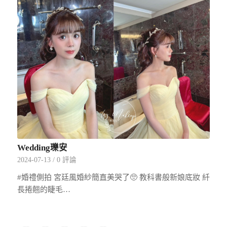
Wedding瓅安
2024-07-13
/
0 評論
#婚禮側拍 宮廷風婚紗簡直美哭了🥺 教科書般新娘底妝 䊹
長捲翹的睫毛…