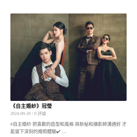
《自主婚紗》冠瑩
2024-09-20
/
0 評論
#自主婚紗 把喜歡的造型和風格 與新秘和攝影師溝通好 才
能留下深刻的婚照體驗✔️ …