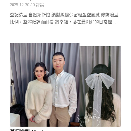
2025-12-30
/
0 評論
登記造型|自然系新娘 編髮線條保留輕盈空氣感 修飾臉型
比例，整體低調而耐看 將幸福，落在最剛好的日常裡 …