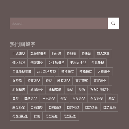
熱門關鍵字
中式造型
乾燥花造型
仙仙風
低盤髮
低馬尾
個人寫真
個人彩妝
側邊造型
公主頭造型
半馬尾造型
台北新秘
台北新秘推薦
台北新秘艾薇
噴搶粉底
噴槍粉底
大捲造型
女神風
婚宴造型
婚紗
彩妝造型
文定儀式
文定造型
新娘秘書
新娘造型
新祕推薦
新秘
時尚
根根分明睫毛
白紗
白紗造型
皇冠造型
盤髮
直髮造型
短髮造型
編髮
編髮造型
自助婚紗
自然薄透
自然輕透
自然透亮
自然風格
花苞頭造型
韓風
黑髮新娘
黑髮造型