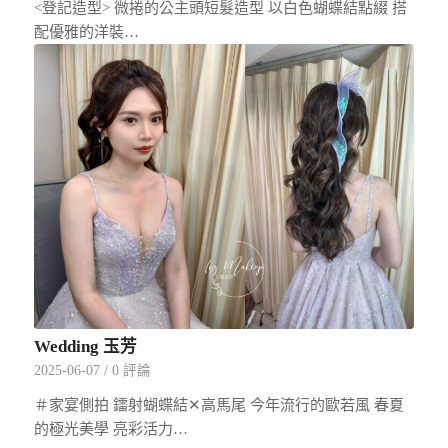
<登記造型> 微捲的公主頭短髮造型 以白色蝴蝶結點綴 搭
配優雅的洋裝…
Wedding 玉芳
2025-06-07
/
0 評論
＃家宴側拍 鐳射蝴蝶結✕高馬尾 今年流行的歐若風 春夏
的極光美學 亮彩活力…