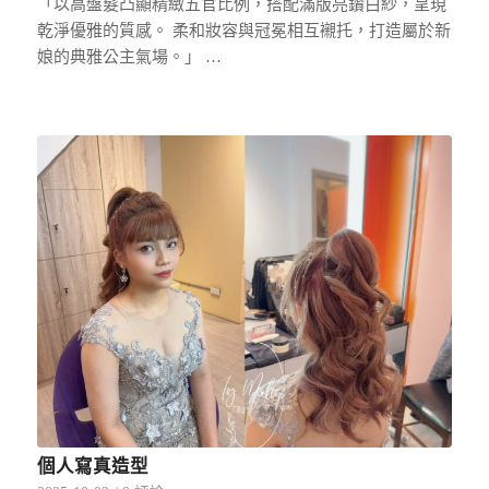
「以高盤髮凸顯精緻五官比例，搭配滿版亮鑽白紗，呈現
乾淨優雅的質感。 柔和妝容與冠冕相互襯托，打造屬於新
娘的典雅公主氣場。」 …
個人寫真造型