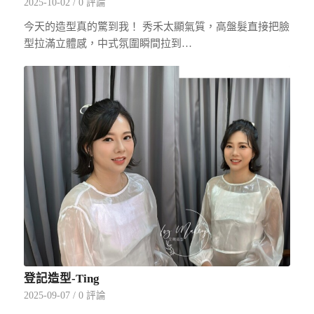
2025-10-02
/
0 評論
今天的造型真的驚到我！ 秀禾太顯氣質，高盤髮直接把臉
型拉滿立體感，中式氛圍瞬間拉到…
登記造型-Ting
2025-09-07
/
0 評論